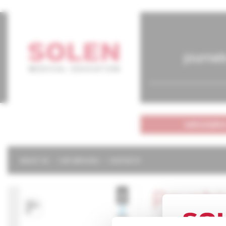
journal
subscriptio
ABOUT US
OUR SERVICES
CONTACTS
Psychi