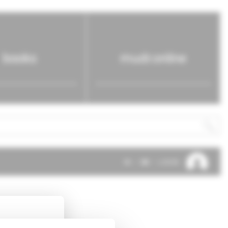
books
mudr.online
SK
EN
LOG IN