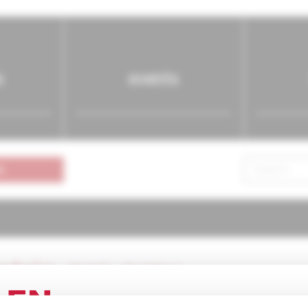
s
events
n
atria pre prax
6/2003