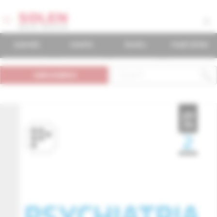
journals
events
books
mudr.online
subscription