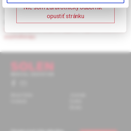
the patient, a combination of drug therapy and
Nie som zdravotnícky odborník –
psychotherapy and a regime adjustment.
opustiť stránku
Keywords:
chronic insomnia
,
dependence on
benzodiazepines
,
temporal hygiene
,
cognitive behavioural
psychotherapy.
About Solen
Journals
Contacts
Events
Books