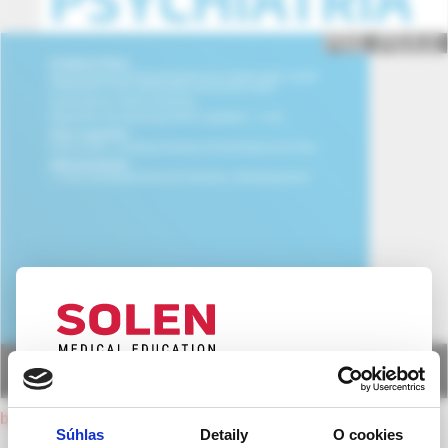
UPOZORNENIE PRE ODBORNÚ
VEREJNOSŤ
back to current issue
Súhlas
Detaily
O cookies