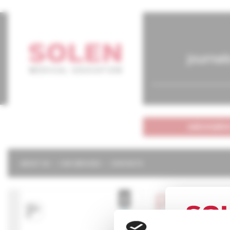
journal
subscriptio
ABOUT US
OUR SERVICES
CONTACTS
Psychi