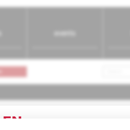
s
events
n
atria pre prax
1/2006