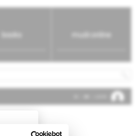
books
mudr.online
SK
EN
LOG IN