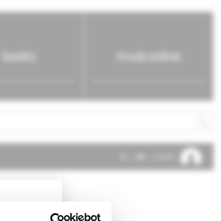
books
mudr.online
SK
EN
LOG IN