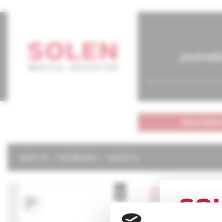
journal
subscriptio
ABOUT US
OUR SERVICES
CONTACTS
Psychi