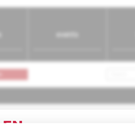
s
events
n
atria pre prax
2/2003