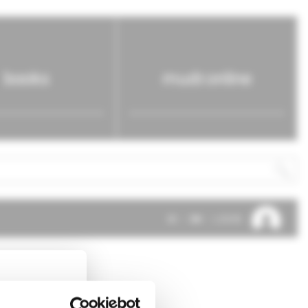
books
mudr.online
SK
EN
LOG IN