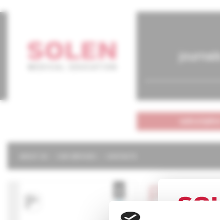
journal
subscriptio
ABOUT US
OUR SERVICES
CONTACTS
Psychi