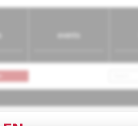
s
events
n
atria pre prax
1/2005