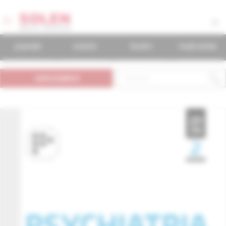
journals
events
books
mudr.online
subscription