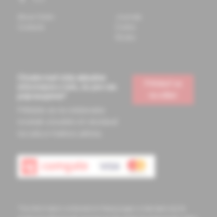
About Solen
Journals
Contacts
Events
Books
Chcete mať vždy aktuálne
Prihlásiť sa
informácie o tom, čo pre vás
na odber
pripravujeme?
Prihláste sa na odoberanie
noviniek a budete ich dostávať
na vašu e-mailovú adresu.
The information contained on these pages is intended only for