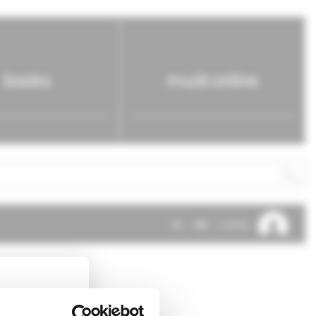
books
mudr.online
SK
EN
LOG IN