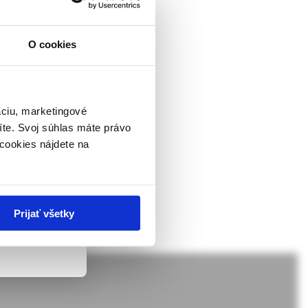
nt – part
O cookies
ckej
dborníkom sa
eptic syndromes, their
rnik,
rary management
ky.
áciu, marketingové
íte. Svoj súhlas máte právo
 v zmysle
,
non-epileptic
cookies nájdete na
ach nie sú
Prijať všetky