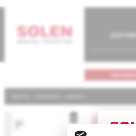
journal
subscriptio
ABOUT US
OUR SERVICES
CONTACTS
Psychi