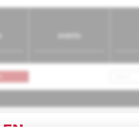
s
events
n
atria pre prax
4/2004