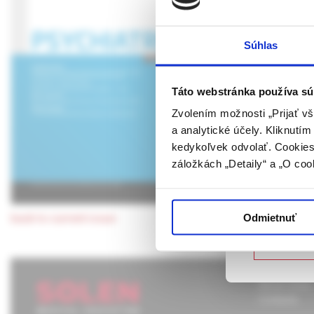
Epilepsy a
1: Diagnos
UPOZORN
Súhlas
Táto webová
verejnosti v
In this article we sum
rozumie osob
etiology, classifica
Táto webstránka používa sú
farmaceutick
possibilities.
Zvolením možnosti „Prijať vš
a analytické účely. Kliknutí
Potvrdením 
Keywords:
epileptic
kedykoľvek odvolať. Cookies 
vyššie uvede
psychogenic seizur
záložkách „Detaily“ a „O coo
určené laicke
Potvrdz
Odmietnuť
back to current issue
Nie som
About Solen
Contacts