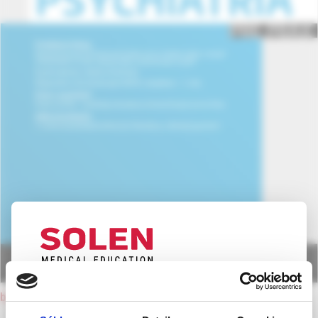
UPOZORNENIE PRE ODBORNÚ
back to current issue
VEREJNOSŤ