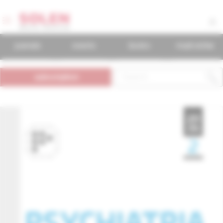
journals
events
books
mudr.online
subscription