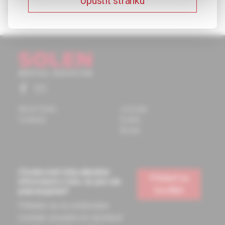
opustiť stránku
v liečbe rekurentnej depresívnej poruchy.
About Solen
Journals
Contacts
Events
Books
Chcete mať vždy aktuálne
Prihlásiť sa
informácie o tom, čo pre vás
na odber
pripravujeme?
Prihláste sa na odoberanie
noviniek a budete ich dostávať