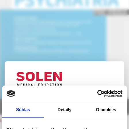
UPOZORNENIE PRE ODBORNÚ
VEREJNOSŤ
Súhlas
Detaily
O cookies
Táto webová stránka obsahuje informácie určené
back to current issue
výhradne odbornej zdravotníckej verejnosti v