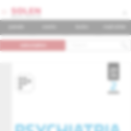
journals
events
books
mudr.online
subscription