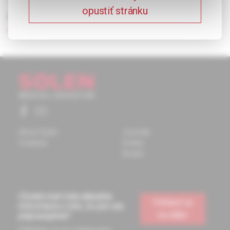
opustiť stránku
Keywords:
treatment resistant depression
,
atypical
antipsychotics.
About Solen
Journals
Contacts
Events
Books
Chcete mať vždy aktuálne
Prihlásiť sa
informácie o tom, čo pre vás
na odber
pripravujeme?