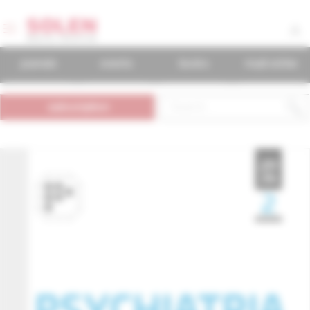
journals
events
books
mudr.online
subscription