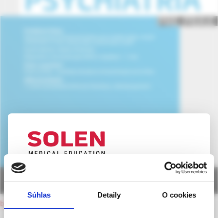
UPOZORNENIE PRE ODBORNÚ
VEREJNOSŤ
Súhlas
Detaily
O cookies
back to current issue
Táto webová stránka obsahuje informácie určené
výhradne odbornej zdravotníckej verejnosti v