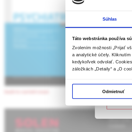
ANTIEPIL
UPOZORN
Súhlas
The topic of epilepsy
Táto webová
specialties, where ant
verejnosti v
to practical use of an
rozumie osob
Táto webstránka používa sú
to pregnancy.
farmaceutick
Zvolením možnosti „Prijať vš
Keywords:
epilepsy
,
a analytické účely. Kliknutí
Potvrdením 
kedykoľvek odvolať. Cookies 
vyššie uvede
záložkách „Detaily“ a „O coo
určené laicke
Potvrdz
Odmietnuť
back to current issue
Nie som
About Solen
Contacts