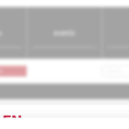
s
events
n
atria pre prax
6/2006