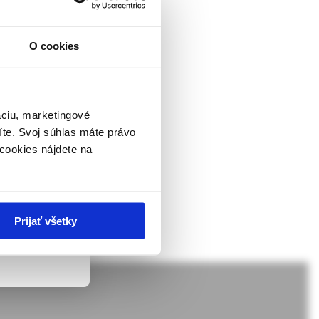
O cookies
atry and other
ckej
information referring
dborníkom sa
al periods in relation
rnik,
ky.
áciu, marketingové
íte. Svoj súhlas máte právo
 v zmysle
cookies nájdete na
ach nie sú
Prijať všetky