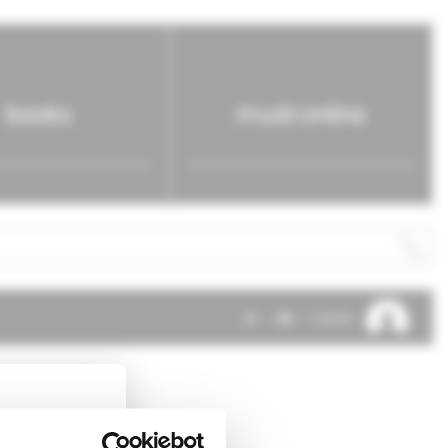
books
mudr.online
SK
EN
LOG IN