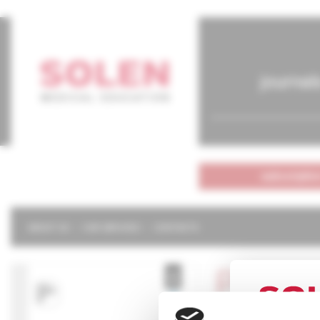
journal
subscriptio
ABOUT US
OUR SERVICES
CONTACTS
Psychi