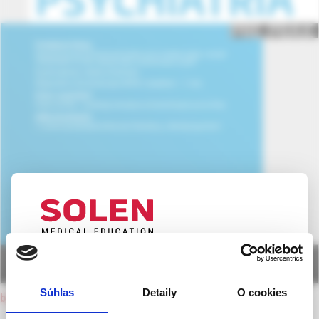
UPOZORNENIE PRE ODBORNÚ
VEREJNOSŤ
Súhlas
Detaily
O cookies
back to current issue
Táto webová stránka obsahuje informácie určené