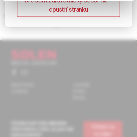
Nie som zdravotnícky odborník –
violence and brutality.
opustiť stránku
Keywords:
definition
,
overview of aggression – inducing
factors
,
treatment of aggression.
About Solen
Journals
Contacts
Events
Books
Chcete mať vždy aktuálne
Prihlásiť sa
informácie o tom, čo pre vás
na odber
pripravujeme?