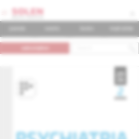
journals
events
books
mudr.online
subscription