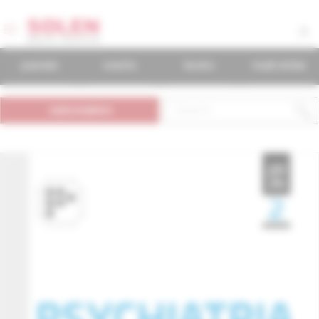
journals
events
books
mudr.online
subscription