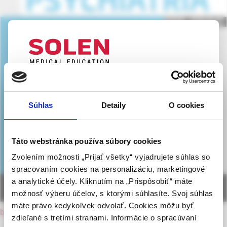
UPOZORNENIE PRE ODBORNÚ
VEREJNOSŤ
Súhlas
Detaily
O cookies
Táto webová stránka obsahuje informácie určené
výhradne odbornej zdravotníckej verejnosti v
zmysle § 8 zákona č. 147/2001 Z. z. o reklame.
Táto webstránka používa súbory cookies
Zdravotníckym odborníkom sa rozumie osoba
Zvolením možnosti „Prijať všetky“ vyjadrujete súhlas so
oprávnená humánne lieky predpisovať alebo
spracovaním cookies na personalizáciu, marketingové
vydávať (lekár, lekárnik, farmaceutický laborant)
a analytické účely. Kliknutím na „Prispôsobiť“ máte
podľa platných právnych predpisov Slovenskej
možnosť výberu účelov, s ktorými súhlasíte. Svoj súhlas
republiky.
máte právo kedykoľvek odvolať. Cookies môžu byť
back to current issue
zdieľané s tretími stranami. Informácie o spracúvaní
Potvrdením tohto upozornenia vyhlasujem, že