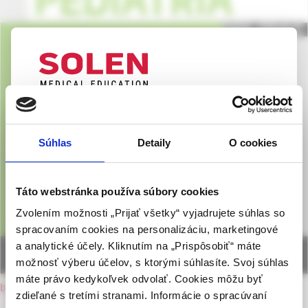
UPOZORNENIE PRE ODBORNÚ
VEREJNOSŤ
Súhlas
Detaily
O cookies
Táto webová stránka obsahuje informácie určené
výhradne odbornej zdravotníckej verejnosti v
zmysle § 8 zákona č. 147/2001 Z. z. o reklame.
Táto webstránka používa súbory cookies
Zdravotníckym odborníkom sa rozumie osoba
Zvolením možnosti „Prijať všetky“ vyjadrujete súhlas so
oprávnená humánne lieky predpisovať alebo
spracovaním cookies na personalizáciu, marketingové
vydávať (lekár, lekárnik, farmaceutický laborant)
a analytické účely. Kliknutím na „Prispôsobiť“ máte
podľa platných právnych predpisov Slovenskej
možnosť výberu účelov, s ktorými súhlasíte. Svoj súhlas
republiky.
máte právo kedykoľvek odvolať. Cookies môžu byť
back to current issue
zdieľané s tretími stranami. Informácie o spracúvaní
Potvrdením tohto upozornenia vyhlasujem, že