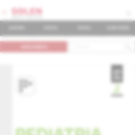
journals
events
books
mudr.online
subscription