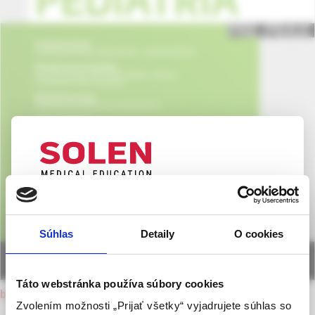
UPOZORNENIE PRE ODBORNÚ
VEREJNOSŤ
Súhlas
Detaily
O cookies
Táto webová stránka obsahuje informácie určené
výhradne odbornej zdravotníckej verejnosti v
zmysle § 8 zákona č. 147/2001 Z. z. o reklame.
Táto webstránka používa súbory cookies
back to current issue
Zdravotníckym odborníkom sa rozumie osoba
Zvolením možnosti „Prijať všetky“ vyjadrujete súhlas so