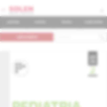
journals
events
books
mudr.online
subscription