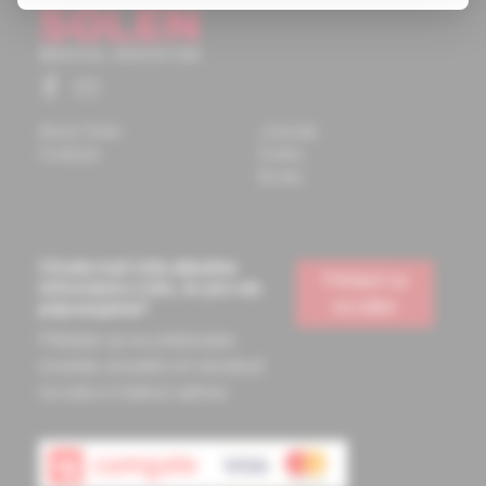
About Solen
Journals
Contacts
Events
Books
Chcete mať vždy aktuálne
Prihlásiť sa
informácie o tom, čo pre vás
na odber
pripravujeme?
Prihláste sa na odoberanie
noviniek a budete ich dostávať
na vašu e-mailovú adresu.