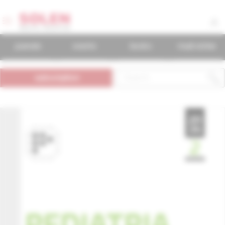
journals
events
books
mudr.online
subscription