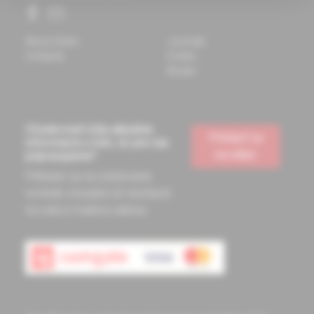
About Solen
Journals
Contacts
Events
Books
Chcete mať vždy aktuálne
Prihlásiť sa
informácie o tom, čo pre vás
na odber
pripravujeme?
Prihláste sa na odoberanie
noviniek a budete ich dostávať
na vašu e-mailovú adresu.