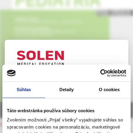
UPOZORNENIE PRE ODBORNÚ
VEREJNOSŤ
Súhlas
Detaily
O cookies
Táto webová stránka obsahuje informácie určené
výhradne odbornej zdravotníckej verejnosti v
zmysle § 8 zákona č. 147/2001 Z. z. o reklame.
Táto webstránka používa súbory cookies
Zdravotníckym odborníkom sa rozumie osoba
Zvolením možnosti „Prijať všetky“ vyjadrujete súhlas so
oprávnená humánne lieky predpisovať alebo
back to current issue
spracovaním cookies na personalizáciu, marketingové
vydávať (lekár, lekárnik, farmaceutický laborant)