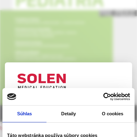
UPOZORNENIE PRE ODBORNÚ
VEREJNOSŤ
Súhlas
Detaily
O cookies
Táto webová stránka obsahuje informácie určené
výhradne odbornej zdravotníckej verejnosti v
back to current issue
zmysle § 8 zákona č. 147/2001 Z. z. o reklame.
Táto webstránka používa súbory cookies