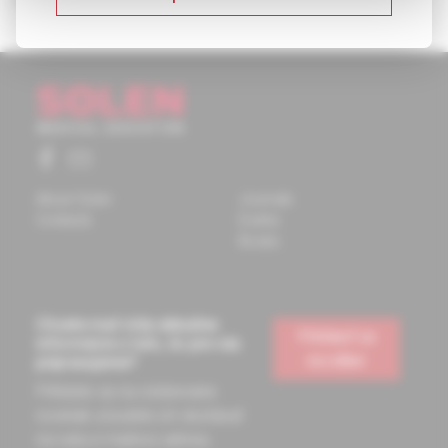
About Solen
Journals
Contacts
Events
Books
Chcete mať vždy aktuálne
Prihlásiť sa
informácie o tom, čo pre vás
na odber
pripravujeme?
Prihláste sa na odoberanie
noviniek a budete ich dostávať
na vašu e-mailovú adresu.