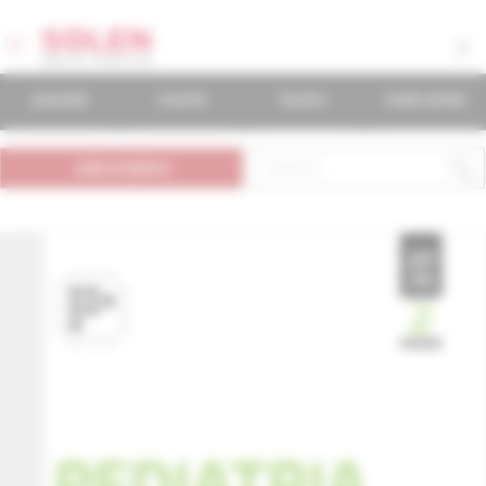
journals
events
books
mudr.online
subscription