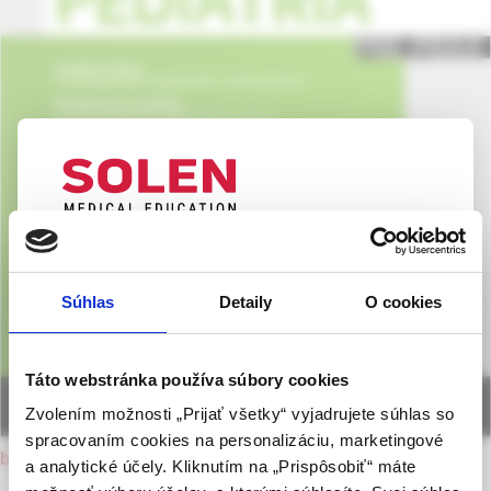
UPOZORNENIE PRE ODBORNÚ
VEREJNOSŤ
Súhlas
Detaily
O cookies
Táto webová stránka obsahuje informácie určené
výhradne odbornej zdravotníckej verejnosti v
zmysle § 8 zákona č. 147/2001 Z. z. o reklame.
Táto webstránka používa súbory cookies
Zdravotníckym odborníkom sa rozumie osoba
Zvolením možnosti „Prijať všetky“ vyjadrujete súhlas so
oprávnená humánne lieky predpisovať alebo
spracovaním cookies na personalizáciu, marketingové
vydávať (lekár, lekárnik, farmaceutický laborant)
back to current issue
a analytické účely. Kliknutím na „Prispôsobiť“ máte
podľa platných právnych predpisov Slovenskej