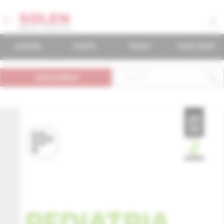
journals
events
books
mudr.online
subscription