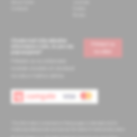
About Solen
Journals
Contacts
Events
Books
Chcete mať vždy aktuálne
Prihlásiť sa
informácie o tom, čo pre vás
na odber
pripravujeme?
Prihláste sa na odoberanie
noviniek a budete ich dostávať
na vašu e-mailovú adresu.
The information contained on these pages is intended only for
medical professionals and serves the needs of medical education