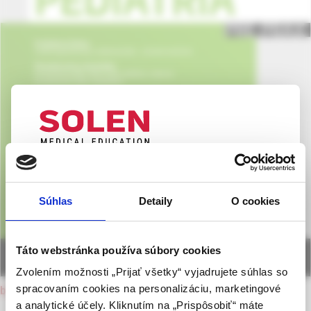
UPOZORNENIE PRE ODBORNÚ
VEREJNOSŤ
Súhlas
Detaily
O cookies
Táto webová stránka obsahuje informácie určené
výhradne odbornej zdravotníckej verejnosti v
zmysle § 8 zákona č. 147/2001 Z. z. o reklame.
Táto webstránka používa súbory cookies
Zdravotníckym odborníkom sa rozumie osoba
Zvolením možnosti „Prijať všetky“ vyjadrujete súhlas so
oprávnená humánne lieky predpisovať alebo
spracovaním cookies na personalizáciu, marketingové
back to current issue
vydávať (lekár, lekárnik, farmaceutický laborant)
a analytické účely. Kliknutím na „Prispôsobiť“ máte