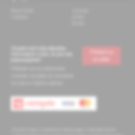
About Solen
Journals
Contacts
Events
Books
Chcete mať vždy aktuálne
Prihlásiť sa
informácie o tom, čo pre vás
na odber
pripravujeme?
Prihláste sa na odoberanie
noviniek a budete ich dostávať
na vašu e-mailovú adresu.
The information contained on these pages is intended only for