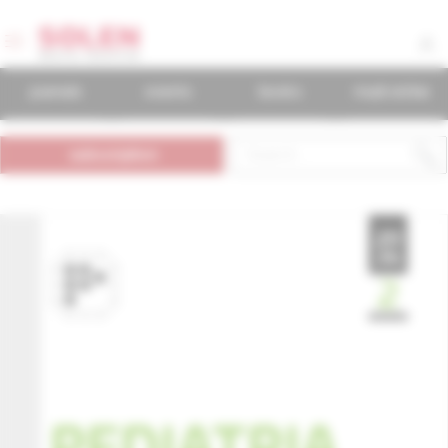
journals
events
books
mudr.online
subscription