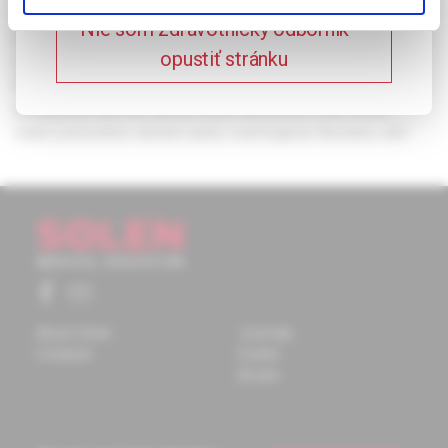
regular check-ups of the chaperoned infant is a must. Tooth
Nie som zdravotnícky odborník –
decay of the temporary dentition can be prevented by
opustiť stránku
consistent oral hygiene, precautions in dietary intake and by
fluoride supplementation, through cooperation between the
pediatrician and the dentist when warranted. Key words:
infant, prevention, dental caries, oral hygiene, fluorides, diet.
About Solen
Journals
Contacts
Events
Books