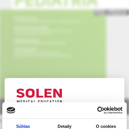
UPOZORNENIE PRE ODBORNÚ
VEREJNOSŤ
back to current issue
Súhlas
Detaily
O cookies