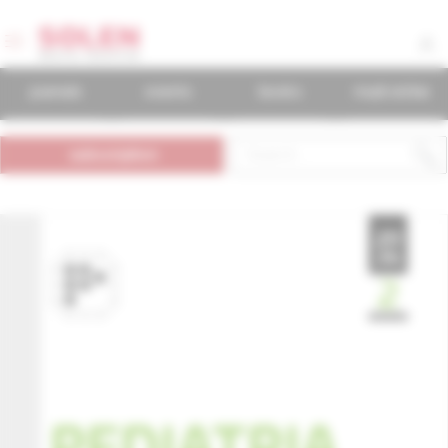
journals
events
books
mudr.online
subscription