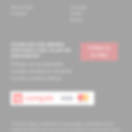
About Solen
Journals
Contacts
Events
Books
Chcete mať vždy aktuálne
Prihlásiť sa
informácie o tom, čo pre vás
na odber
pripravujeme?
Prihláste sa na odoberanie
noviniek a budete ich dostávať
na vašu e-mailovú adresu.
The information contained on these pages is intended only for
medical professionals and serves the needs of medical education