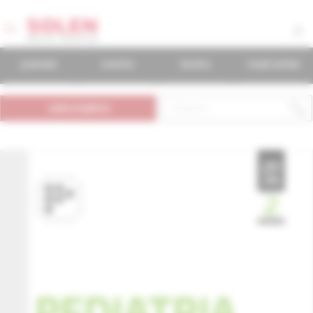
journals
events
books
mudr.online
subscription