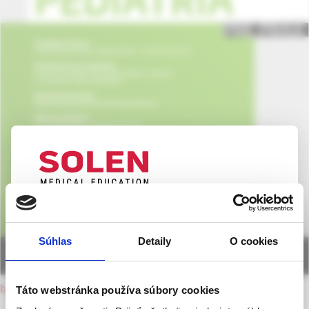
UPOZORNENIE PRE ODBORNÚ
VEREJNOSŤ
Súhlas
Detaily
O cookies
Táto webová stránka obsahuje informácie určené
výhradne odbornej zdravotníckej verejnosti v
zmysle § 8 zákona č. 147/2001 Z. z. o reklame.
back to current issue
Táto webstránka používa súbory cookies
Zdravotníckym odborníkom sa rozumie osoba