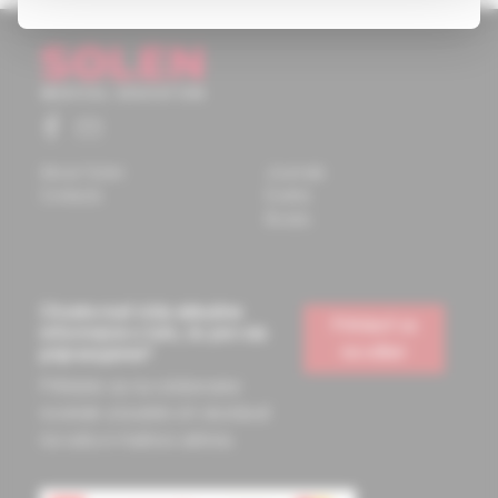
About Solen
Journals
Contacts
Events
Books
Chcete mať vždy aktuálne
Prihlásiť sa
informácie o tom, čo pre vás
na odber
pripravujeme?
Prihláste sa na odoberanie
noviniek a budete ich dostávať
na vašu e-mailovú adresu.