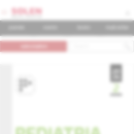
journals
events
books
mudr.online
subscription