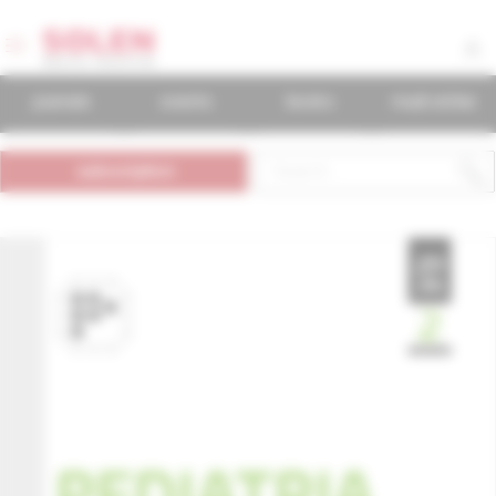
journals
events
books
mudr.online
subscription