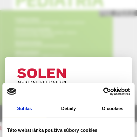
UPOZORNENIE PRE ODBORNÚ
VEREJNOSŤ
Súhlas
Detaily
O cookies
Táto webová stránka obsahuje informácie určené
výhradne odbornej zdravotníckej verejnosti v
back to current issue
zmysle § 8 zákona č. 147/2001 Z. z. o reklame.
Táto webstránka používa súbory cookies
Zdravotníckym odborníkom sa rozumie osoba