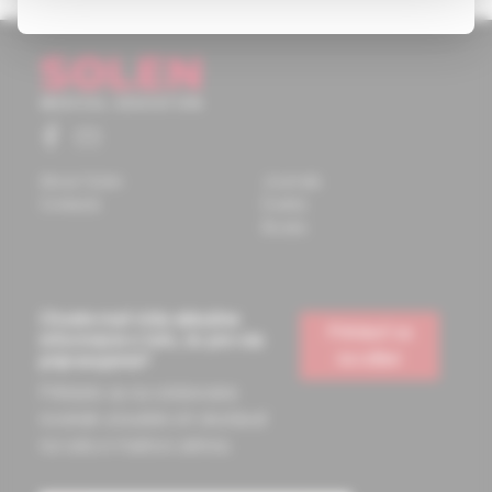
About Solen
Journals
Contacts
Events
Books
Chcete mať vždy aktuálne
Prihlásiť sa
informácie o tom, čo pre vás
na odber
pripravujeme?
Prihláste sa na odoberanie
noviniek a budete ich dostávať
na vašu e-mailovú adresu.