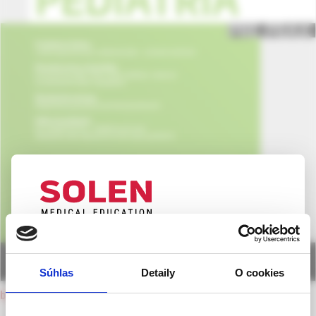
UPOZORNENIE PRE ODBORNÚ
VEREJNOSŤ
Súhlas
Detaily
O cookies
Táto webová stránka obsahuje informácie určené
back to current issue
výhradne odbornej zdravotníckej verejnosti v