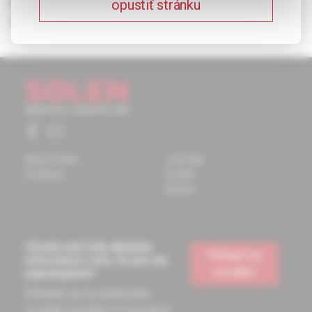
opustiť stránku
Keywords:
lymphedema
,
etiology
,
clinical signs
,
complex
decongestive therapy.
About Solen
Journals
Contacts
Events
Books
Chcete mať vždy aktuálne
Prihlásiť sa
informácie o tom, čo pre vás
na odber
pripravujeme?
Prihláste sa na odoberanie
noviniek a budete ich dostávať