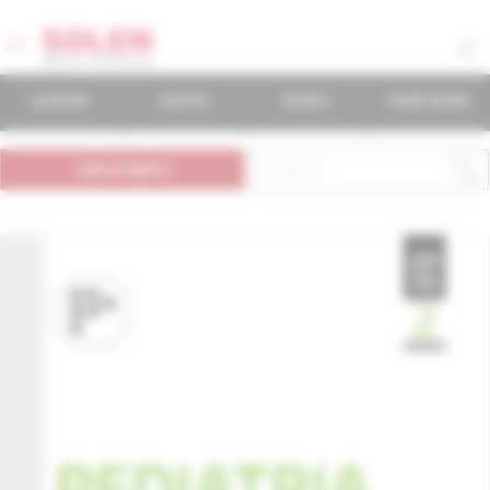
journals
events
books
mudr.online
subscription