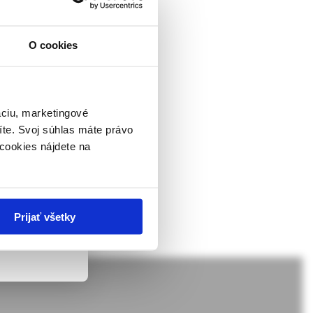
ky
O cookies
pravděpodobnější
ckej
je v tomto případě
dborníkom sa
rnik,
ky.
áciu, marketingové
íte. Svoj súhlas máte právo
 v zmysle
cookies nájdete na
ach nie sú
Prijať všetky