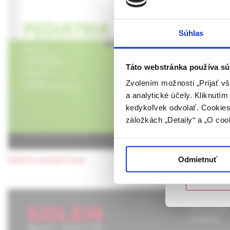
Jaká je Va
UPOZORN
Súhlas
Jaká je diferen
Táto webová
diagnóza u toho
verejnosti v
nejvhodnější?
rozumie osob
Táto webstránka používa sú
farmaceutick
Zvolením možnosti „Prijať vš
a analytické účely. Kliknutí
Potvrdením 
kedykoľvek odvolať. Cookies 
vyššie uvede
záložkách „Detaily“ a „O coo
určené laicke
Potvrdz
Odmietnuť
back to current issue
Nie som
About Solen
Contacts