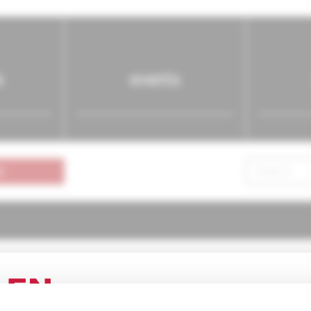
s
events
n
ria pre prax
3/2003