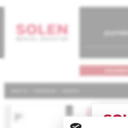
journal
subscriptio
ABOUT US
OUR SERVICES
CONTACTS
Pediat