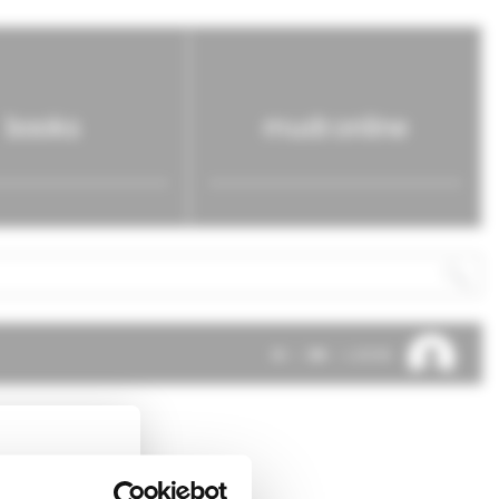
books
mudr.online
SK
EN
LOG IN