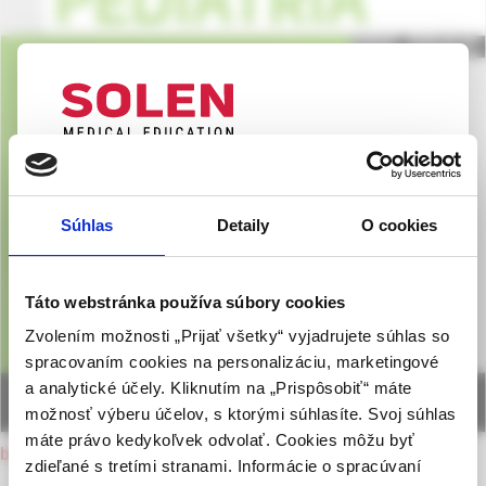
UPOZORNENIE PRE ODBORNÚ
VEREJNOSŤ
Súhlas
Detaily
O cookies
Táto webová stránka obsahuje informácie určené
výhradne odbornej zdravotníckej verejnosti v
zmysle § 8 zákona č. 147/2001 Z. z. o reklame.
Táto webstránka používa súbory cookies
Zdravotníckym odborníkom sa rozumie osoba
Zvolením možnosti „Prijať všetky“ vyjadrujete súhlas so
oprávnená humánne lieky predpisovať alebo
spracovaním cookies na personalizáciu, marketingové
vydávať (lekár, lekárnik, farmaceutický laborant)
a analytické účely. Kliknutím na „Prispôsobiť“ máte
podľa platných právnych predpisov Slovenskej
možnosť výberu účelov, s ktorými súhlasíte. Svoj súhlas
republiky.
máte právo kedykoľvek odvolať. Cookies môžu byť
back to current issue
zdieľané s tretími stranami. Informácie o spracúvaní
Potvrdením tohto upozornenia vyhlasujem, že