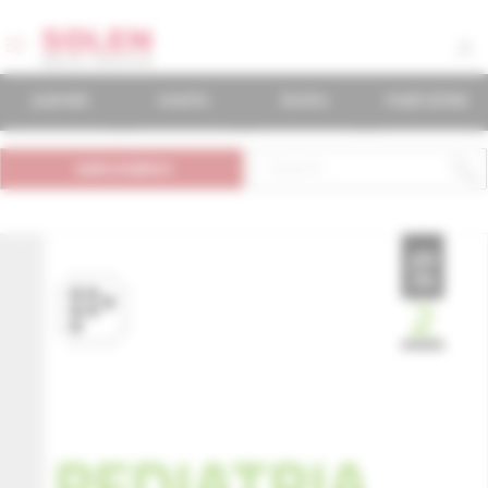
journals
events
books
mudr.online
subscription