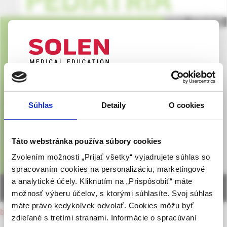
UPOZORNENIE PRE ODBORNÚ
VEREJNOSŤ
Súhlas
Detaily
O cookies
Táto webová stránka obsahuje informácie určené
výhradne odbornej zdravotníckej verejnosti v
zmysle § 8 zákona č. 147/2001 Z. z. o reklame.
Táto webstránka používa súbory cookies
Zdravotníckym odborníkom sa rozumie osoba
Zvolením možnosti „Prijať všetky“ vyjadrujete súhlas so
oprávnená humánne lieky predpisovať alebo
spracovaním cookies na personalizáciu, marketingové
vydávať (lekár, lekárnik, farmaceutický laborant)
a analytické účely. Kliknutím na „Prispôsobiť“ máte
podľa platných právnych predpisov Slovenskej
možnosť výberu účelov, s ktorými súhlasíte. Svoj súhlas
republiky.
máte právo kedykoľvek odvolať. Cookies môžu byť
back to current issue
zdieľané s tretími stranami. Informácie o spracúvaní
Potvrdením tohto upozornenia vyhlasujem, že