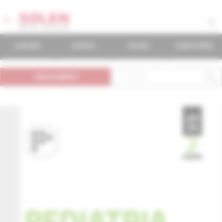
journals
events
books
mudr.online
subscription