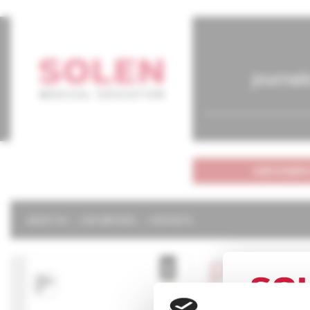
journal
subscriptio
ABOUT US
OUR SERVICES
CONTACTS
Pediat