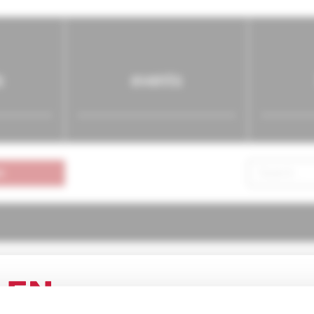
s
events
n
ria pre prax
3/2005