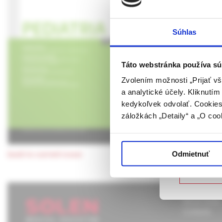
Hodnocení 
UPOZORN
Súhlas
Protože jsou v praxi
Táto webová
nemocného dítěte a v 
verejnosti v
shrnutí běžných i ne 
rozumie osob
Táto webstránka používa sú
prvním zdravotníkem, 
farmaceutick
Zvolením možnosti „Prijať vš
intermediární nebo in
a analytické účely. Kliknutí
Potvrdením 
kedykoľvek odvolať. Cookies 
vyššie uvede
záložkách „Detaily“ a „O coo
určené laicke
Potvrdz
Odmietnuť
back to current issue
Nie som
About Solen
Contacts