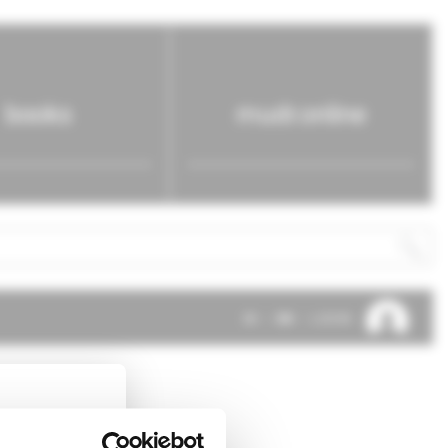
books
mudr.online
SK
EN
LOG IN