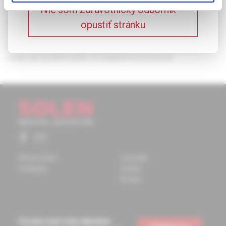
Nie som zdravotnícky odborník –
na 55 novorozeneckých odděleních v České republice a
zjistila (z 28 vrácených dotazníků), že pouze na 10
opustiť stránku
odděleních bolest hodnotí a z toho pouze 3 oddělení
používají některý z hodnotících systémů. Personál se tedy
snaží, ale spoléhá spíše na subjektivní posouzení.
About Solen
Journals
Contacts
Events
Books
Chcete mať vždy aktuálne