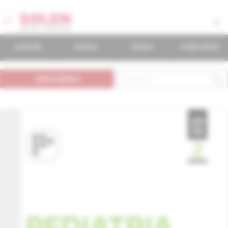
journals
events
books
mudr.online
subscription