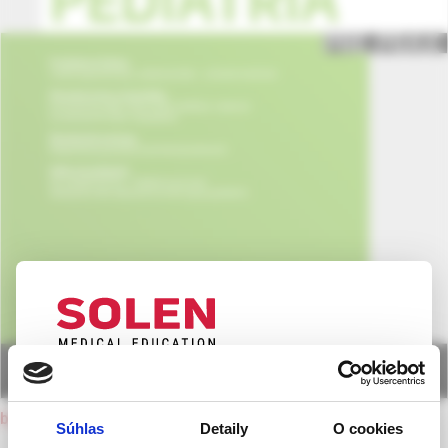
UPOZORNENIE PRE ODBORNÚ
VEREJNOSŤ
back to current issue
Súhlas
Detaily
O cookies