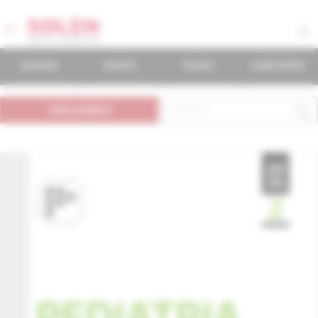
journals
events
books
mudr.online
subscription