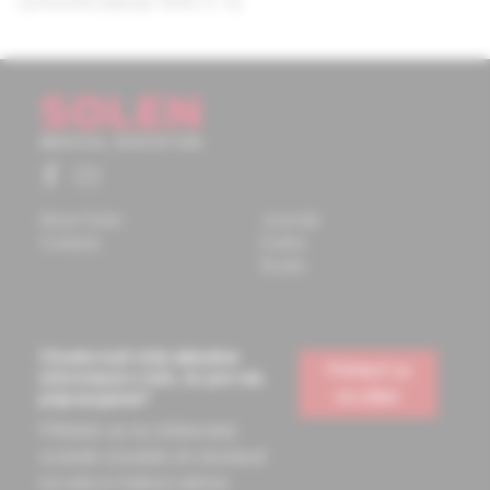
vymezené případy GERD (1, 6).
About Solen
Journals
Contacts
Events
Books
Chcete mať vždy aktuálne
Prihlásiť sa
informácie o tom, čo pre vás
na odber
pripravujeme?
Prihláste sa na odoberanie
noviniek a budete ich dostávať
na vašu e-mailovú adresu.