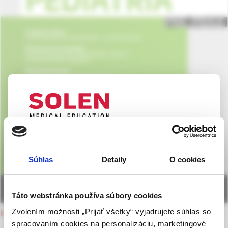
UPOZORNENIE PRE ODBORNÚ
VEREJNOSŤ
Súhlas
Detaily
O cookies
Táto webová stránka obsahuje informácie určené
výhradne odbornej zdravotníckej verejnosti v
zmysle § 8 zákona č. 147/2001 Z. z. o reklame.
Táto webstránka používa súbory cookies
Zdravotníckym odborníkom sa rozumie osoba
Zvolením možnosti „Prijať všetky“ vyjadrujete súhlas so
back to current issue
oprávnená humánne lieky predpisovať alebo
spracovaním cookies na personalizáciu, marketingové