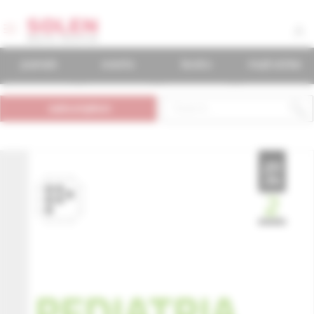
journals
events
books
mudr.online
subscription