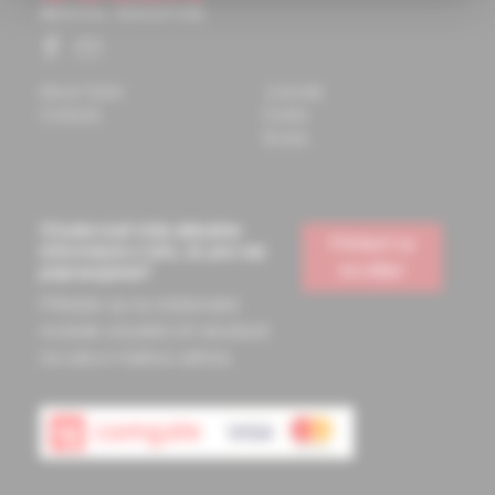
About Solen
Journals
Contacts
Events
Books
Chcete mať vždy aktuálne
Prihlásiť sa
informácie o tom, čo pre vás
na odber
pripravujeme?
Prihláste sa na odoberanie
noviniek a budete ich dostávať
na vašu e-mailovú adresu.