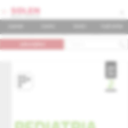
journals
events
books
mudr.online
subscription