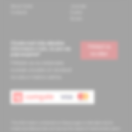
About Solen
Journals
Contacts
Events
Books
Chcete mať vždy aktuálne
Prihlásiť sa
informácie o tom, čo pre vás
na odber
pripravujeme?
Prihláste sa na odoberanie
noviniek a budete ich dostávať
na vašu e-mailovú adresu.
The information contained on these pages is intended only for
medical professionals and serves the needs of medical education