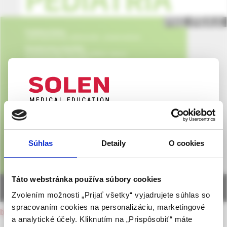
UPOZORNENIE PRE ODBORNÚ
VEREJNOSŤ
Súhlas
Detaily
O cookies
Táto webová stránka obsahuje informácie určené
výhradne odbornej zdravotníckej verejnosti v
zmysle § 8 zákona č. 147/2001 Z. z. o reklame.
Táto webstránka používa súbory cookies
Zdravotníckym odborníkom sa rozumie osoba
Zvolením možnosti „Prijať všetky“ vyjadrujete súhlas so
oprávnená humánne lieky predpisovať alebo
spracovaním cookies na personalizáciu, marketingové
back to current issue
vydávať (lekár, lekárnik, farmaceutický laborant)
a analytické účely. Kliknutím na „Prispôsobiť“ máte
podľa platných právnych predpisov Slovenskej