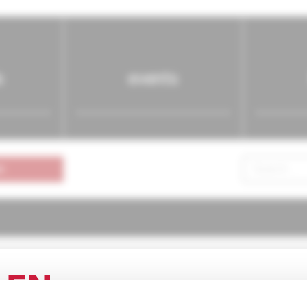
s
events
n
ria pre prax
3/2004