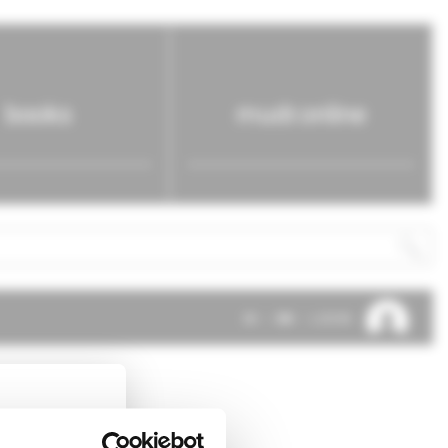
books
mudr.online
SK
EN
LOG IN