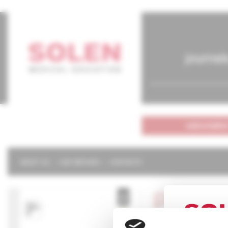
journal
subscriptio
ABOUT US
OUR SERVICES
CONTACTS
Pediat