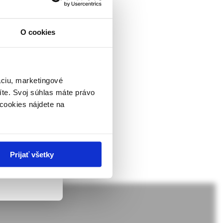
ky a
O cookies
ckej
dborníkom sa
rapeutického riešenia
rnik,
ky.
áciu, marketingové
íte. Svoj súhlas máte právo
 v zmysle
cookies nájdete na
ach nie sú
Prijať všetky