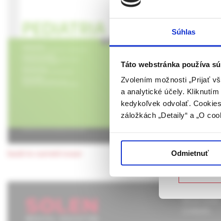
Epiglottit
terapeutic
UPOZORN
Súhlas
Táto webová
verejnosti v
Autor predkladá dve k
rozumie osob
tohoto problému.
Táto webstránka používa sú
farmaceutick
Zvolením možnosti „Prijať vš
a analytické účely. Kliknutí
Potvrdením 
kedykoľvek odvolať. Cookies 
vyššie uvede
záložkách „Detaily“ a „O coo
určené laicke
Potvrdz
Odmietnuť
back to current issue
Nie som
About Solen
Contacts