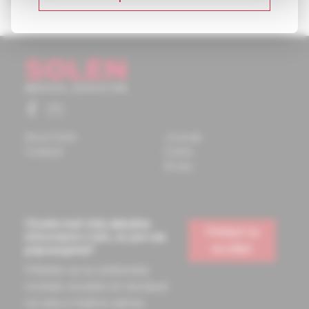
About Solen
Journals
Contacts
Events
Books
Chcete mať vždy aktuálne
Prihlásiť sa
informácie o tom, čo pre vás
na odber
pripravujeme?
Prihláste sa na odoberanie
noviniek a budete ich dostávať
na vašu e-mailovú adresu.