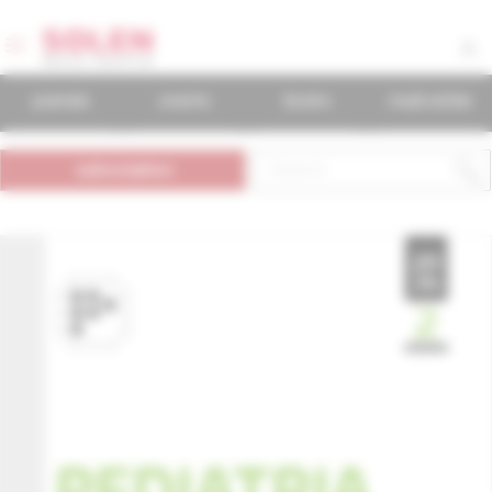
journals
events
books
mudr.online
subscription