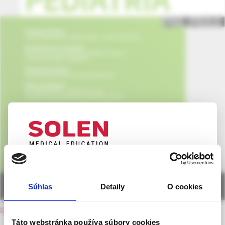
UPOZORNENIE PRE ODBORNÚ
VEREJNOSŤ
Súhlas
Detaily
O cookies
Táto webová stránka obsahuje informácie určené
výhradne odbornej zdravotníckej verejnosti v
back to current issue
zmysle § 8 zákona č. 147/2001 Z. z. o reklame.
Táto webstránka používa súbory cookies