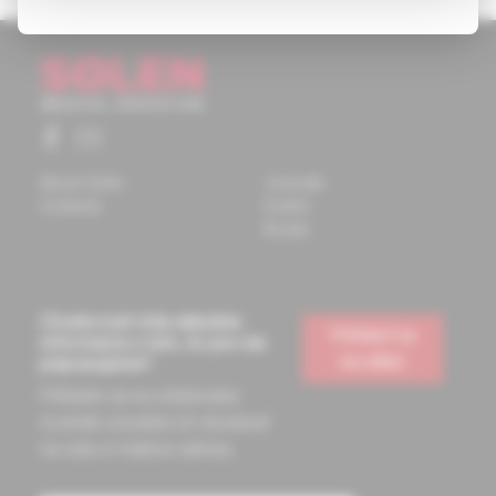
About Solen
Journals
Contacts
Events
Books
Chcete mať vždy aktuálne
Prihlásiť sa
informácie o tom, čo pre vás
na odber
pripravujeme?
Prihláste sa na odoberanie
noviniek a budete ich dostávať
na vašu e-mailovú adresu.