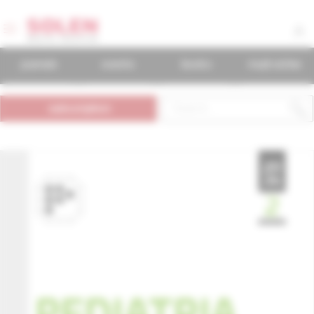
journals
events
books
mudr.online
subscription