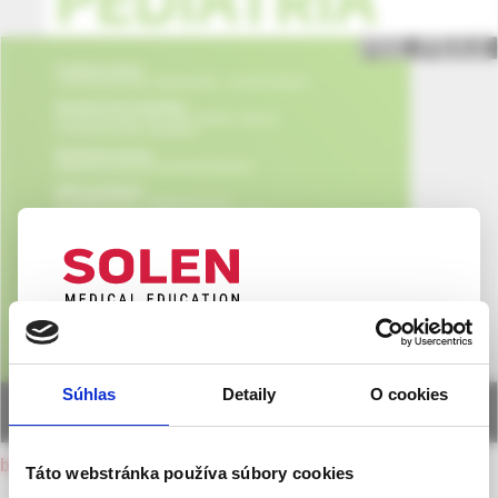
UPOZORNENIE PRE ODBORNÚ
VEREJNOSŤ
Súhlas
Detaily
O cookies
Táto webová stránka obsahuje informácie určené
výhradne odbornej zdravotníckej verejnosti v
back to current issue
zmysle § 8 zákona č. 147/2001 Z. z. o reklame.
Táto webstránka používa súbory cookies
Zdravotníckym odborníkom sa rozumie osoba