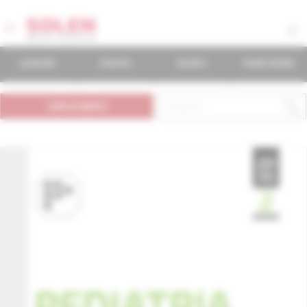
journals
events
books
mudr.online
subscription