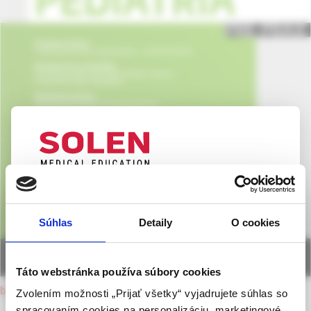
UPOZORNENIE PRE ODBORNÚ
VEREJNOSŤ
Súhlas
Detaily
O cookies
Táto webová stránka obsahuje informácie určené
výhradne odbornej zdravotníckej verejnosti v
zmysle § 8 zákona č. 147/2001 Z. z. o reklame.
Táto webstránka používa súbory cookies
Zdravotníckym odborníkom sa rozumie osoba
back to current issue
Zvolením možnosti „Prijať všetky“ vyjadrujete súhlas so
oprávnená humánne lieky predpisovať alebo
spracovaním cookies na personalizáciu, marketingové