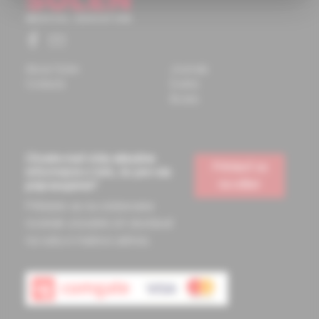
About Solen
Journals
Contacts
Events
Books
Chcete mať vždy aktuálne
Prihlásiť sa
informácie o tom, čo pre vás
na odber
pripravujeme?
Prihláste sa na odoberanie
noviniek a budete ich dostávať
na vašu e-mailovú adresu.