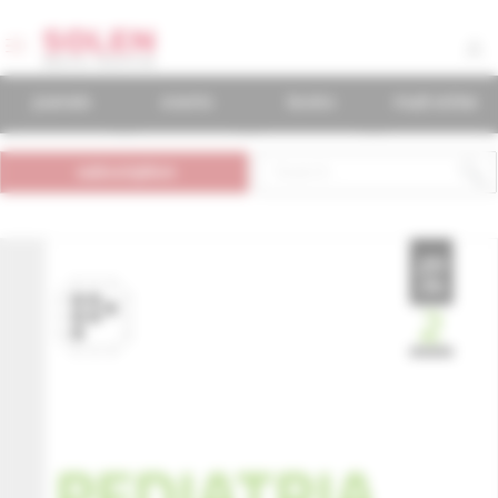
journals
events
books
mudr.online
subscription