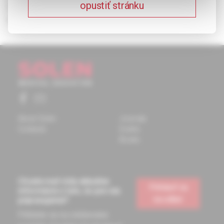
opustiť stránku
(cystický lymfangiom krku) je tvořený četnými lymfatickými
prostory a cystami a v 65 % je identifikován již při narození.
About Solen
Journals
Contacts
Events
Books
Chcete mať vždy aktuálne
Prihlásiť sa
informácie o tom, čo pre vás
na odber
pripravujeme?
Prihláste sa na odoberanie