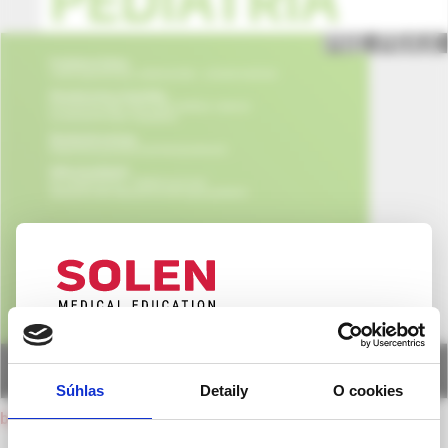
UPOZORNENIE PRE ODBORNÚ
VEREJNOSŤ
Súhlas
Detaily
O cookies
Táto webová stránka obsahuje informácie určené
back to current issue
výhradne odbornej zdravotníckej verejnosti v