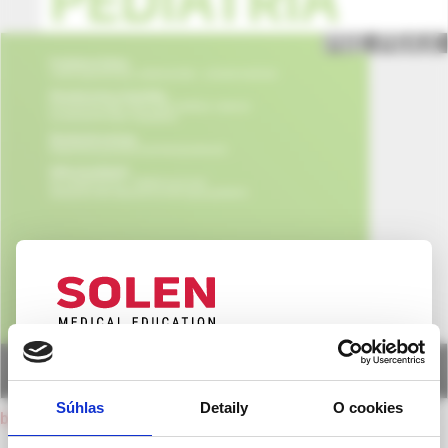
UPOZORNENIE PRE ODBORNÚ
VEREJNOSŤ
Súhlas
Detaily
O cookies
back to current issue
Táto webová stránka obsahuje informácie určené