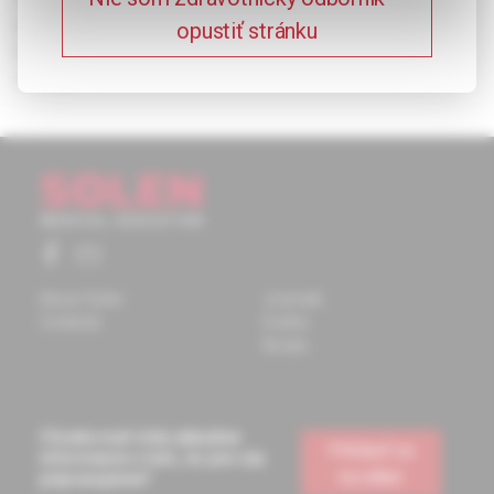
agents seem to be more suitable. Key words: balanitis,
opustiť stránku
balapostitis, postitis, phimosis, paraphimosis, conglutination,
disolutio.
About Solen
Journals
Contacts
Events
Books
Chcete mať vždy aktuálne
Prihlásiť sa
informácie o tom, čo pre vás
na odber
pripravujeme?