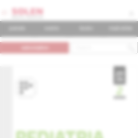
journals
events
books
mudr.online
subscription