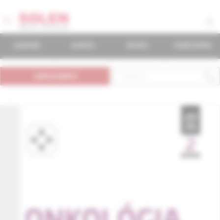
journals
events
books
mudr.online
subscription