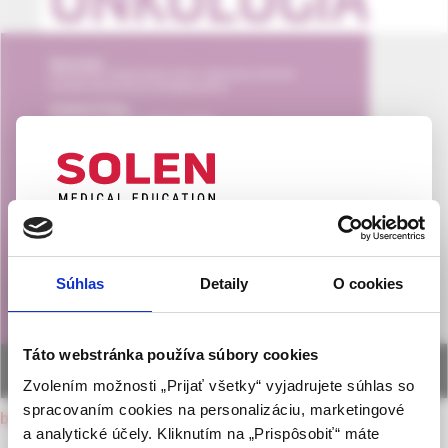
UPOZORNENIE PRE ODBORNÚ
VEREJNOSŤ
Súhlas
Detaily
O cookies
Táto webová stránka obsahuje informácie určené
výhradne odbornej zdravotníckej verejnosti v
zmysle § 8 zákona č. 147/2001 Z. z. o reklame.
Táto webstránka používa súbory cookies
Zdravotníckym odborníkom sa rozumie osoba
Zvolením možnosti „Prijať všetky“ vyjadrujete súhlas so
oprávnená humánne lieky predpisovať alebo
spracovaním cookies na personalizáciu, marketingové
back to current issue
vydávať (lekár, lekárnik, farmaceutický laborant)
a analytické účely. Kliknutím na „Prispôsobiť“ máte
podľa platných právnych predpisov Slovenskej