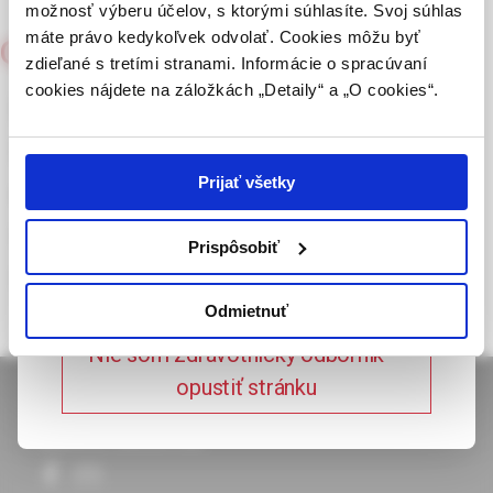
možnosť výberu účelov, s ktorými súhlasíte. Svoj súhlas
republiky.
máte právo kedykoľvek odvolať. Cookies môžu byť
Onkológia
2/2006
zdieľané s tretími stranami. Informácie o spracúvaní
Potvrdením tohto upozornenia vyhlasujem, že
cookies nájdete na záložkách „Detaily“ a „O cookies“.
som zdravotníckym odborníkom v zmysle vyššie
Nicotine inhibits apoptosis
uvedenej definície, a beriem na vedomie, že
induced by
informácie na týchto stránkach nie sú určené
laickej verejnosti. Toto potvrdenie bude platné
chemotherapeutic drugs by
Prijať všetky
365 dní.
up-regulating XIAP and
Prispôsobiť
Potvrdzujem, že som
survivin
zdravotnícky odborník
Odmietnuť
Nie som zdravotnícky odborník –
opustiť stránku