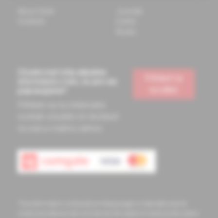
About Solen
Journals
Contacts
Events
Books
Chcete mať vždy aktuálne
Prihlásiť sa
informácie o tom, čo pre vás
na odber
pripravujeme?
Prihláste sa na odoberanie
noviniek a budete ich dostávať
na vašu e-mailovú adresu.
The information contained on these pages is intended only for
medical professionals and serves the needs of medical education