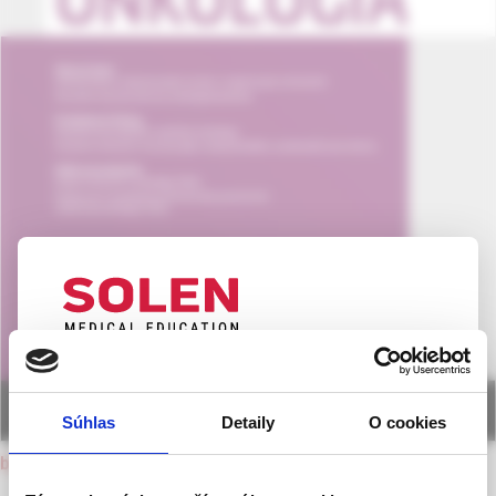
UPOZORNENIE PRE ODBORNÚ
VEREJNOSŤ
Súhlas
Detaily
O cookies
Táto webová stránka obsahuje informácie určené
back to current issue
výhradne odbornej zdravotníckej verejnosti v