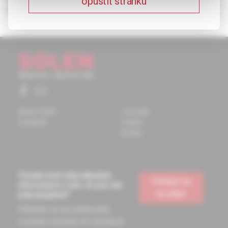
opustiť stránku
hormonal therapy.
About Solen
Journals
Contacts
Events
Books
Chcete mať vždy aktuálne
Prihlásiť sa
informácie o tom, čo pre vás
na odber
pripravujeme?
Prihláste sa na odoberanie
noviniek a budete ich dostávať