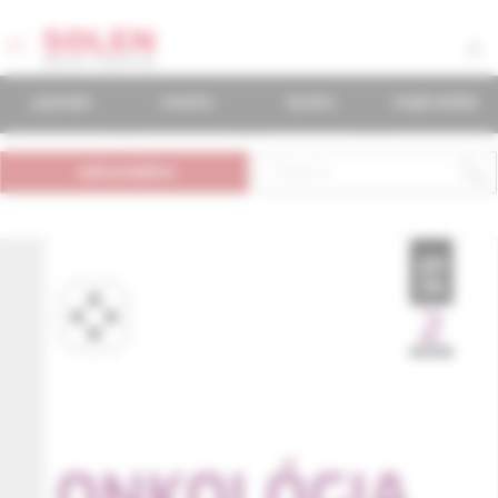
journals
events
books
mudr.online
subscription