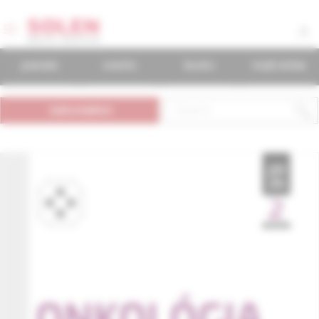
journals
events
books
mudr.online
subscription