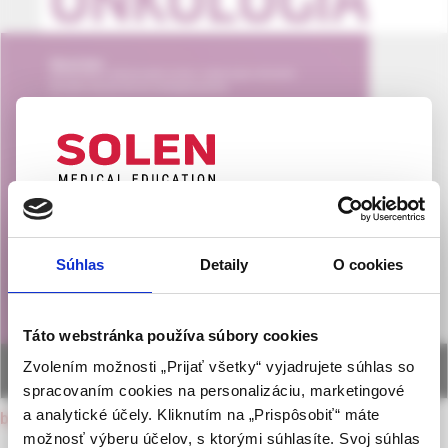
UPOZORNENIE PRE ODBORNÚ
VEREJNOSŤ
Súhlas
Detaily
O cookies
Táto webová stránka obsahuje informácie určené
výhradne odbornej zdravotníckej verejnosti v
zmysle § 8 zákona č. 147/2001 Z. z. o reklame.
Táto webstránka používa súbory cookies
Zdravotníckym odborníkom sa rozumie osoba
Zvolením možnosti „Prijať všetky“ vyjadrujete súhlas so
oprávnená humánne lieky predpisovať alebo
spracovaním cookies na personalizáciu, marketingové
vydávať (lekár, lekárnik, farmaceutický laborant)
a analytické účely. Kliknutím na „Prispôsobiť“ máte
back to current issue
podľa platných právnych predpisov Slovenskej
možnosť výberu účelov, s ktorými súhlasíte. Svoj súhlas