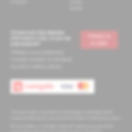
Contacts
Events
Books
Chcete mať vždy aktuálne
Prihlásiť sa
informácie o tom, čo pre vás
na odber
pripravujeme?
Prihláste sa na odoberanie
noviniek a budete ich dostávať
na vašu e-mailovú adresu.
The information contained on these pages is intended only for
medical professionals and serves the needs of medical education
© 2023 Solen s.r.o. All rights reserved. Copying any part of this
page without the permission of the author is prohibited.