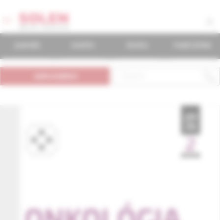
journals
events
books
mudr.online
subscription