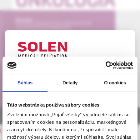
UPOZORNENIE PRE ODBORNÚ
VEREJNOSŤ
Súhlas
Detaily
O cookies
Táto webová stránka obsahuje informácie určené
výhradne odbornej zdravotníckej verejnosti v
zmysle § 8 zákona č. 147/2001 Z. z. o reklame.
Táto webstránka používa súbory cookies
Zdravotníckym odborníkom sa rozumie osoba
Zvolením možnosti „Prijať všetky“ vyjadrujete súhlas so
oprávnená humánne lieky predpisovať alebo
spracovaním cookies na personalizáciu, marketingové
vydávať (lekár, lekárnik, farmaceutický laborant)
a analytické účely. Kliknutím na „Prispôsobiť“ máte
back to current issue
podľa platných právnych predpisov Slovenskej
možnosť výberu účelov, s ktorými súhlasíte. Svoj súhlas