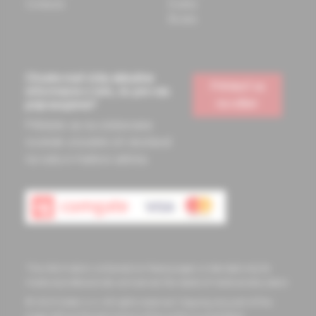
Contacts
Events
Books
Chcete mať vždy aktuálne
Prihlásiť sa
informácie o tom, čo pre vás
na odber
pripravujeme?
Prihláste sa na odoberanie
noviniek a budete ich dostávať
na vašu e-mailovú adresu.
The information contained on these pages is intended only for
medical professionals and serves the needs of medical education
© 2023 Solen s.r.o. All rights reserved. Copying any part of this
page without the permission of the author is prohibited.