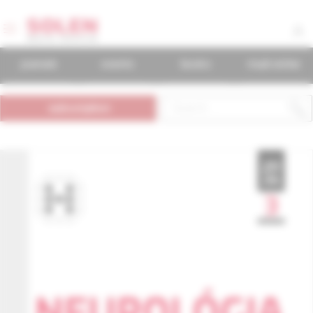
journals
events
books
mudr.online
subscription