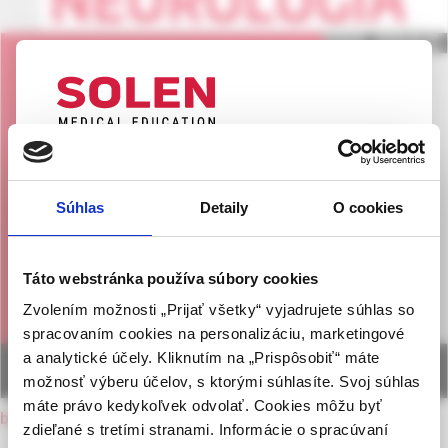
UPOZORNENIE PRE ODBORNÚ
VEREJNOSŤ
Súhlas
Detaily
O cookies
Táto webová stránka obsahuje informácie určené
výhradne odbornej zdravotníckej verejnosti v
zmysle § 8 zákona č. 147/2001 Z. z. o reklame.
Táto webstránka používa súbory cookies
Zdravotníckym odborníkom sa rozumie osoba
Zvolením možnosti „Prijať všetky“ vyjadrujete súhlas so
oprávnená humánne lieky predpisovať alebo
spracovaním cookies na personalizáciu, marketingové
vydávať (lekár, lekárnik, farmaceutický laborant)
a analytické účely. Kliknutím na „Prispôsobiť“ máte
podľa platných právnych predpisov Slovenskej
možnosť výberu účelov, s ktorými súhlasíte. Svoj súhlas
republiky.
máte právo kedykoľvek odvolať. Cookies môžu byť
back to current issue
zdieľané s tretími stranami. Informácie o spracúvaní
Potvrdením tohto upozornenia vyhlasujem, že