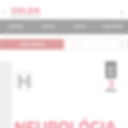
journals
events
books
mudr.online
subscription