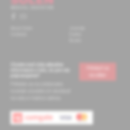
About Solen
Journals
Contacts
Events
Books
Chcete mať vždy aktuálne
Prihlásiť sa
informácie o tom, čo pre vás
na odber
pripravujeme?
Prihláste sa na odoberanie
noviniek a budete ich dostávať
na vašu e-mailovú adresu.