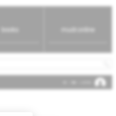
books
mudr.online
SK
EN
LOG IN