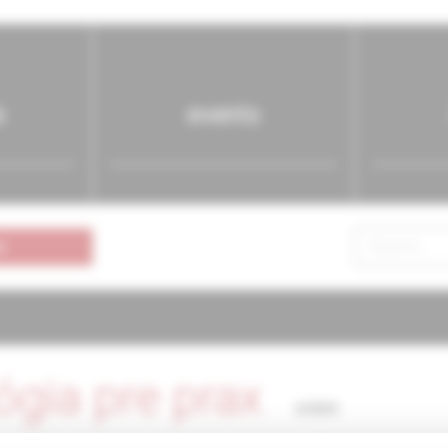
s
events
n
ógia pre prax
2/2003