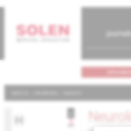
journal
subscriptio
ABOUT US
OUR SERVICES
CONTACTS
Neurol