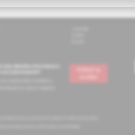
Journals
Events
Books
 vždy aktuálne informácie o
Prihlásiť sa
e vás pripravujeme?
na odber
a na odoberanie noviniek a
dostávať na vašu e-mailovú
l professionals and serves the needs of medical education
ithout the permission of the author is prohibited.