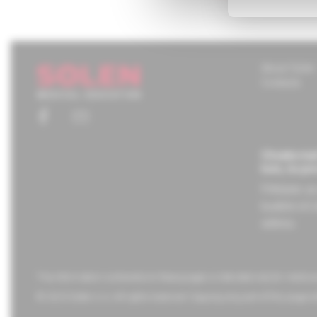
About Solen
Contacts
Chcete mať
tom, čo pr
Prihláste s
budete ich 
adresu.
The information contained on these pages is intended only for medica
© 2023 Solen s.r.o. All rights reserved. Copying any part of this page w