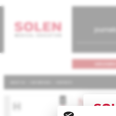
journal
subscriptio
ABOUT US
OUR SERVICES
CONTACTS
Neurol