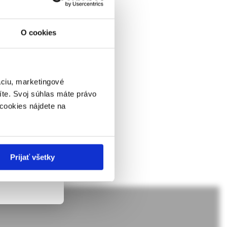
a a terapia
O cookies
ôže byť dôsledkom
ckej
 o klasifikácii,
dborníkom sa
rnik,
ky.
áciu, marketingové
íte. Svoj súhlas máte právo
 v zmysle
cookies nájdete na
ach nie sú
Prijať všetky