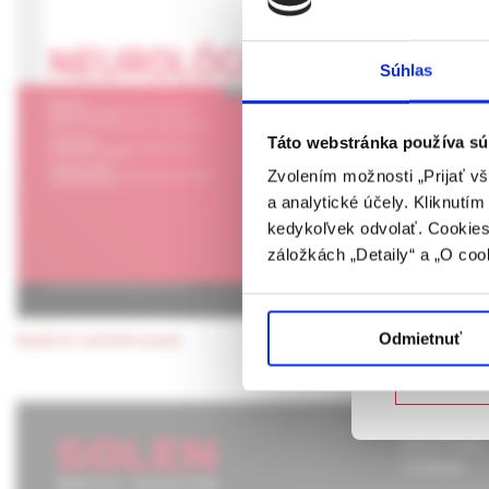
Tremor – kl
UPOZORN
Súhlas
Najjednoduchšie možn
Táto webová
fyziologických aj pat
verejnosti v
diferenciálnej diagnó
rozumie osob
Táto webstránka používa sú
farmaceutick
Keywords:
tremor
,
e
Zvolením možnosti „Prijať vš
a analytické účely. Kliknutí
Potvrdením 
kedykoľvek odvolať. Cookies 
vyššie uvede
záložkách „Detaily“ a „O coo
určené laicke
Potvrdz
Odmietnuť
back to current issue
Nie som
About Solen
Contacts