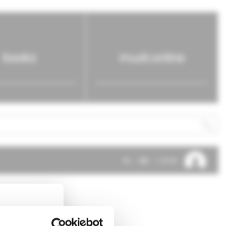
books
mudr.online
SK
EN
LOG IN