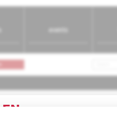
s
events
n
ógia pre prax
1/2001