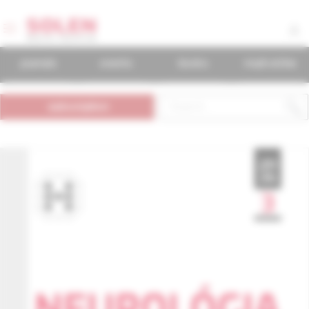
journals
events
books
mudr.online
subscription