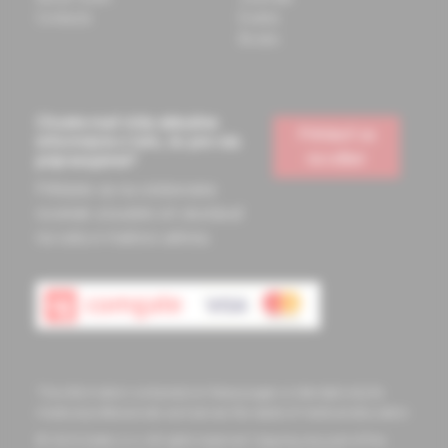
Contacts
Events
Books
Chcete mať vždy aktuálne
Prihlásiť sa
informácie o tom, čo pre vás
na odber
pripravujeme?
Prihláste sa na odoberanie
noviniek a budete ich dostávať
na vašu e-mailovú adresu.
The information contained on these pages is intended only for
medical professionals and serves the needs of medical education
© 2023 Solen s.r.o. All rights reserved. Copying any part of this