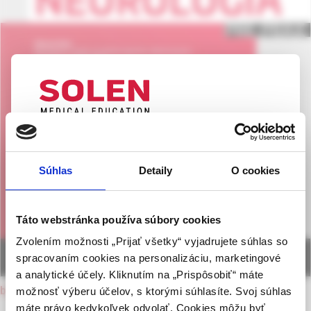
UPOZORNENIE PRE ODBORNÚ
VEREJNOSŤ
Súhlas
Detaily
O cookies
Táto webová stránka obsahuje informácie určené
výhradne odbornej zdravotníckej verejnosti v
zmysle § 8 zákona č. 147/2001 Z. z. o reklame.
Táto webstránka používa súbory cookies
Zdravotníckym odborníkom sa rozumie osoba
Zvolením možnosti „Prijať všetky“ vyjadrujete súhlas so
oprávnená humánne lieky predpisovať alebo
spracovaním cookies na personalizáciu, marketingové
vydávať (lekár, lekárnik, farmaceutický laborant)
a analytické účely. Kliknutím na „Prispôsobiť“ máte
podľa platných právnych predpisov Slovenskej
back to current issue
možnosť výberu účelov, s ktorými súhlasíte. Svoj súhlas
republiky.
máte právo kedykoľvek odvolať. Cookies môžu byť