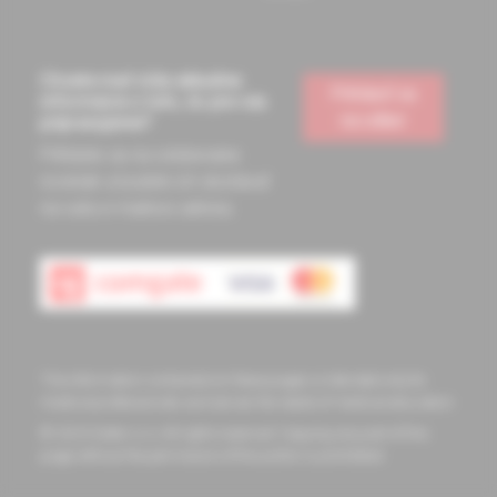
Chcete mať vždy aktuálne
Prihlásiť sa
informácie o tom, čo pre vás
na odber
pripravujeme?
Prihláste sa na odoberanie
noviniek a budete ich dostávať
na vašu e-mailovú adresu.
The information contained on these pages is intended only for
medical professionals and serves the needs of medical education
© 2023 Solen s.r.o. All rights reserved. Copying any part of this
page without the permission of the author is prohibited.