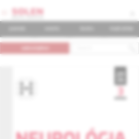
journals
events
books
mudr.online
subscription