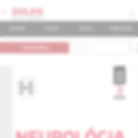
journals
events
books
mudr.online
subscription