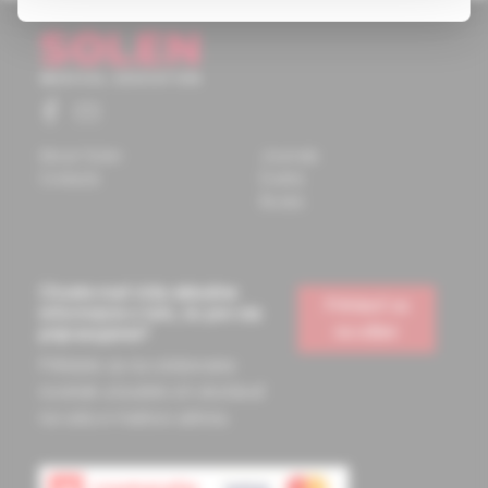
About Solen
Journals
Contacts
Events
Books
Chcete mať vždy aktuálne
Prihlásiť sa
informácie o tom, čo pre vás
na odber
pripravujeme?
Prihláste sa na odoberanie
noviniek a budete ich dostávať
na vašu e-mailovú adresu.