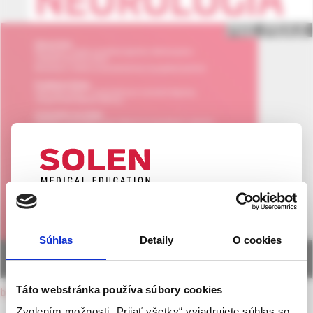
UPOZORNENIE PRE ODBORNÚ
VEREJNOSŤ
Súhlas
Detaily
O cookies
Táto webová stránka obsahuje informácie určené
výhradne odbornej zdravotníckej verejnosti v
zmysle § 8 zákona č. 147/2001 Z. z. o reklame.
Táto webstránka používa súbory cookies
back to current issue
Zdravotníckym odborníkom sa rozumie osoba
Zvolením možnosti „Prijať všetky“ vyjadrujete súhlas so