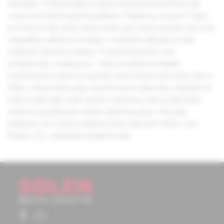
časopise. V Neurologii pro praxi chceme jít na tomto poli
cestou komentovaných publikací. Faktem je, že prof. Faber
je renomovaný autor, jehož úvahy jsou často plodné, ale svojí
originalitou někdy provokující. V každém případě si však
zasluhují odbornou diskuzi. Podobně bychom rádi
postupovali i v budoucnu – tedy umožnili zveřejnění
podložených názorů a hypotéz, které budou komentovány a
třeba i věcně kritizovány zasvěcenými odborníky. Nebojte se
tedy posílat nám vaše názory i hypotézy, samozřejmě jen
seriózní a podložené solidní vědeckou prací. Na vaše
příspěvky se s celou redakční radou těší prof. MUDr. Ivan
Rektor, CSc. předseda redakční rady