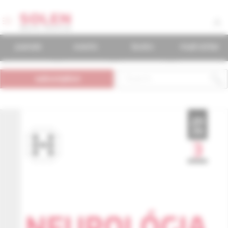
journals
events
books
mudr.online
subscription