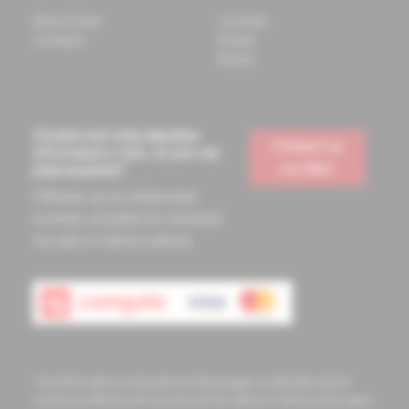
About Solen
Journals
Contacts
Events
Books
Chcete mať vždy aktuálne
Prihlásiť sa
informácie o tom, čo pre vás
na odber
pripravujeme?
Prihláste sa na odoberanie
noviniek a budete ich dostávať
na vašu e-mailovú adresu.
The information contained on these pages is intended only for
medical professionals and serves the needs of medical education